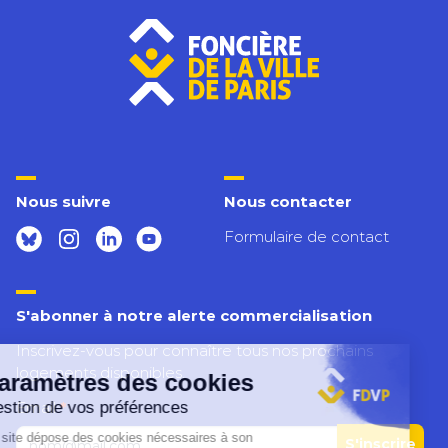
Nous suivre
Nous contacter
Formulaire de contact
S'abonner à notre alerte commercialisation
Inscrivez-vous pour connaître tous nos prochains
logements disponibles.
Inscription
Email
*
alertes
S'inscrire
footer