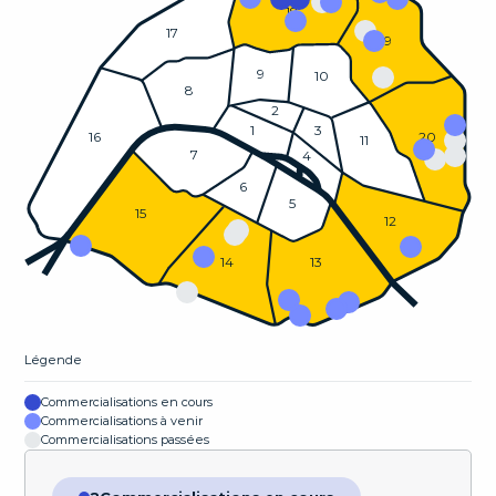
18
17
19
9
10
8
2
1
3
20
16
11
7
4
6
5
15
12
14
13
Légende
Commercialisations en cours
Commercialisations à venir
Commercialisations passées