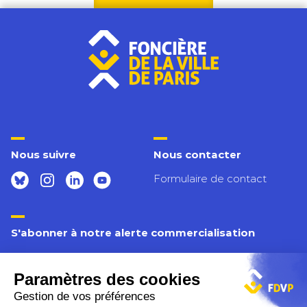
Nous suivre
Nous contacter
Formulaire de contact
S'abonner à notre alerte commercialisation
Inscrivez-vous pour connaître tous nos prochains
logements disponibles.
Inscription
Email
*