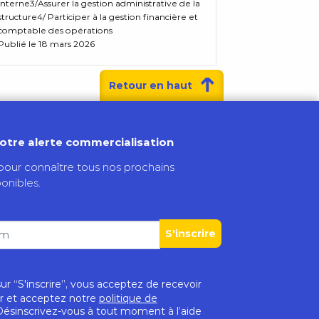
interne3/Assurer la gestion administrative de la
structure4/ Participer à la gestion financière et
comptable des opérations
Publié le 18 mars 2026
Retour en haut
otre alerte commercialisation
pour connaître tous nos prochains
onibles.
S'inscrire
ur “S'inscrire”, vous acceptez de recevoir
r et acceptez notre
politique de
ésinscrivez-vous à tout moment à l’aide