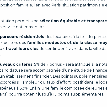
osition familiale, lien avec Paris, situation patrimoniale 
 cotation permet une
sélection équitable et transpar
 et vise notamment à :
parcours résidentiels
des locataires à la fois du parc so
x besoins des
familles modestes et de la classe mo
aux
travailleurs clés
de continuer à vivre dans la ville d
t
uveaux critères
, 5% de « bonus » sera attribué à la not
 candidature sera accompagnée d’une étude de finan
 un établissement financier. Des points supplémentaires
cordés si l’ampleur du taux d’effort locatif dans le lo
upérieur à 33%. Enfin, une famille composée de jeunes 
ans) pourra obtenir jusqu’à 15 points supplémentaires.