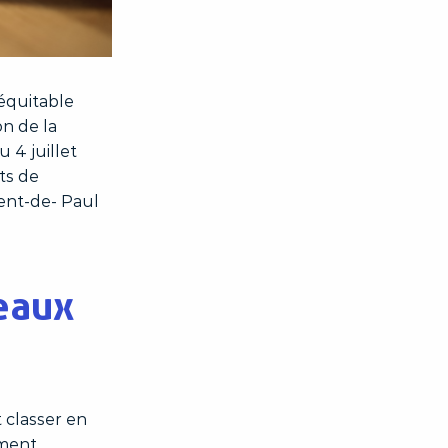
équitable
on de la
 4 juillet
ts de
cent-de- Paul
eaux
t classer en
ement