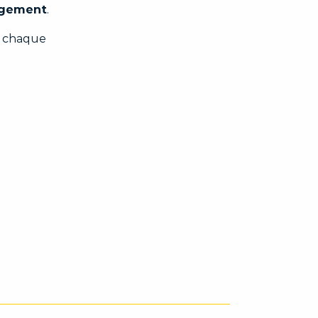
logement
.
nt chaque