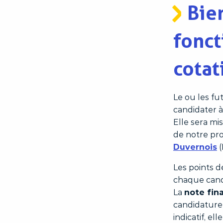
Bie
fonct
cotat
Le ou les fu
candidater 
Elle sera m
de notre pro
Duvernois
(
Les points d
chaque candi
La
note fin
candidature 
indicatif, el