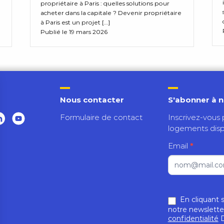
propriétaire à Paris : quelles solutions pour
acheter dans la capitale ? Devenir propriétaire
à Paris est un projet […]
Publié le 19 mars 2026
Nous contacter
S'abonner à n
Formulaire de contact
Inscrivez-vous 
logements disp
Inscription
Email
*
alertes
footer
En cliquant s
notre newslette
confidentialité
D