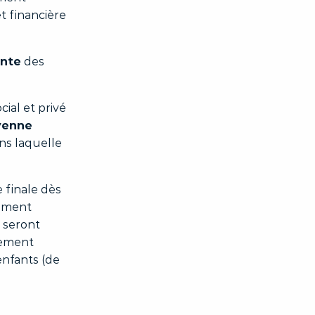
et financière
ente
des
cial et privé
yenne
ans laquelle
e finale dès
cement
 seront
gement
enfants (de