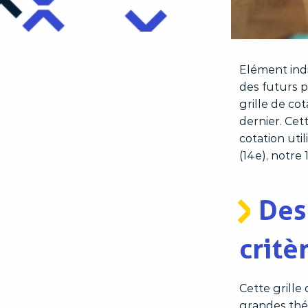
Elément ind
des futurs p
grille de co
dernier. Cet
cotation uti
(14e), notre
Des
critè
Cette grill
grandes thé