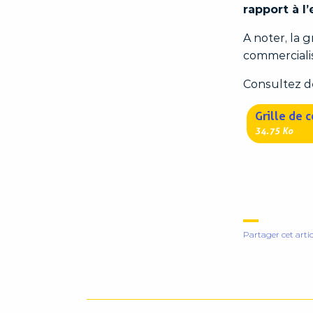
rapport à 
A noter, la 
commercialis
Consultez dè
Grille de 
34.75 Ko
Partager cet artic