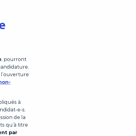
de
e
, pourront
candidature.
 l’ouverture
thon-
pliqués à
ndidat-e-s.
ssion de la
s qu’à titre
nt par